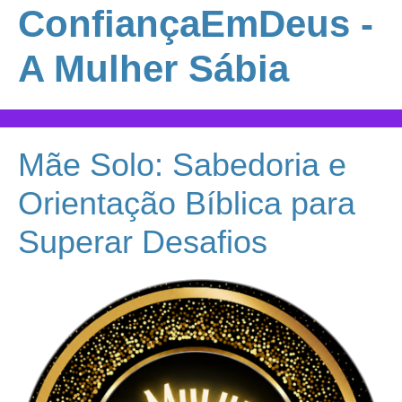
ConfiançaEmDeus -
A Mulher Sábia
Mãe Solo: Sabedoria e
Orientação Bíblica para
Superar Desafios