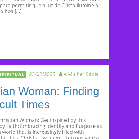
ara permitir que a luz de Cristo ilumine o
olhos […]
23/02/2025
A Mulher Sábia
SPIRITUAL
stian Woman: Finding
cult Times
Christian Woman: Get inspired by this
y Faith: Embracing Identity and Purpose as
world that is increasingly filled with
tainties, Christian women often navigate a