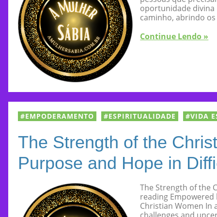
oportunidade divina p
caminho, abrindo os 
Continue Lendo »
EMPODERAMENTO
ESPIRITUALIDADE
VIDA E
The Strength of the Chri
Purpose and Hope in Diffi
The Strength of the 
reading Empowered b
Christian Women In a 
challenges and uncer