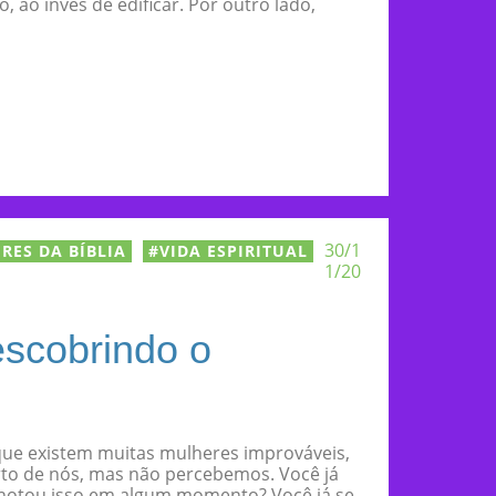
o, ao invés de edificar. Por outro lado,
30/1
RES DA BÍBLIA
VIDA ESPIRITUAL
1/20
escobrindo o
que existem muitas mulheres improváveis,
to de nós, mas não percebemos. Você já
á notou isso em algum momento? Você já se