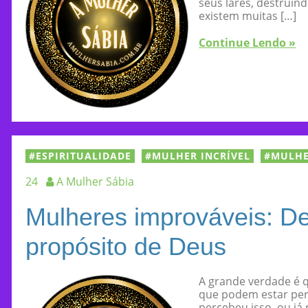
seus lares, destruind
existem muitas […]
Continue Lendo »
ESPIRITUALIDADE
MULHER INCRÍVEL
MULHE
24
A Mulher Sábia
Mulheres improváveis: D
propósito de Deus
A grande verdade é 
que podem estar per
percebeu isso, ou j