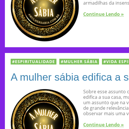
armadilhas da insens
Continue Lendo »
ESPIRITUALIDADE
MULHER SÁBIA
VIDA ESP
A mulher sábia edifica a 
Sobre esse assunto q
edifica a sua casa, mu
um assunto que na ve
de grande relevância
observar mais uma v
Continue Lendo »