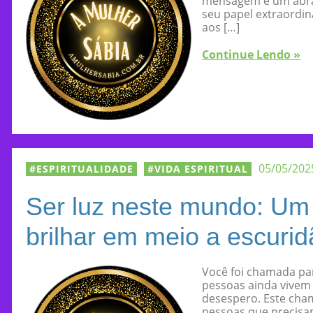
mensagem é um abra
seu papel extraordi
aos […]
Continue Lendo »
05/05/202
ESPIRITUALIDADE
VIDA ESPIRITUAL
Ser luz neste mundo: U
brilhar em meio a escuri
Você foi chamada pa
pessoas ainda vivem 
desespero. Este cha
pessoas que precisa