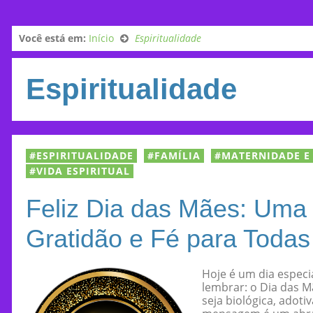
Você está em:
Início
Espiritualidade
Espiritualidade
ESPIRITUALIDADE
FAMÍLIA
MATERNIDADE E
VIDA ESPIRITUAL
Feliz Dia das Mães: Um
Gratidão e Fé para Toda
Hoje é um dia especi
lembrar: o Dia das M
seja biológica, adoti