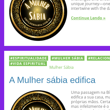
unique journey—one w
intertwine with the da
Continue Lendo »
ESPIRITUALIDADE
MULHER SÁBIA
RELACIO
VIDA ESPIRITUAL
Mulher Sábia
A Mulher sábia edifica
Uma passagem na Bíb
edifica a sua casa, 
próprias mãos. Certa
mas infelizmente é 