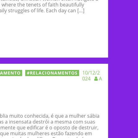
here the tenets of faith beautifully
ily struggles of life. Each day can […]
10/12/2
NAMENTO
RELACIONAMENTOS
024
A
lia muito conhecida, é que a mulher sábia
mas a insensata destrói a mesma com suas
mente que edificar é o oposto de destruir,
o que muitas mulheres estão fazendo em