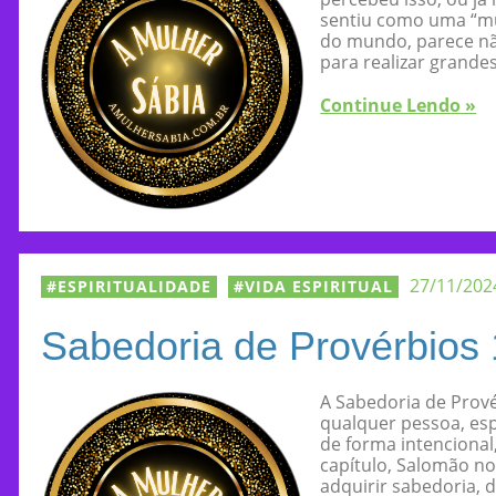
sentiu como uma “mu
do mundo, parece não
para realizar grandes
Continue Lendo »
27/11/202
ESPIRITUALIDADE
VIDA ESPIRITUAL
Sabedoria de Provérbios 
A Sabedoria de Prové
qualquer pessoa, es
de forma intencional
capítulo, Salomão no
adquirir sabedoria, d