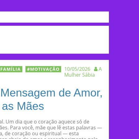
10/05/2026
A
 FAMÍLIA
MOTIVAÇÃO
Mulher Sábia
a Mensagem de Amor,
s as Mães
al. Um dia que o coração aquece só de
ães. Para você, mãe que lê estas palavras —
va, de coração ou espiritual — esta