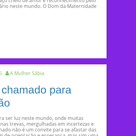
ço cheio de amor e reconhecimento pelo
nário neste mundo. O Dom da Maternidade
5
A Mulher Sábia
m chamado para
dão
ra ser luz neste mundo, onde muitas
nas trevas, mergulhadas em incertezas e
mado não é um convite para se afastar das
m de orientação e esperança, mas sim uma