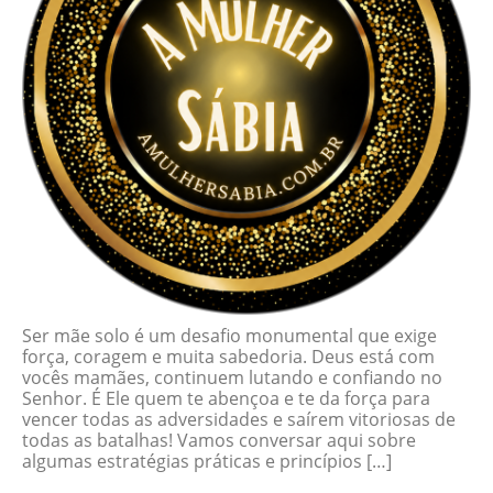
Ser mãe solo é um desafio monumental que exige
força, coragem e muita sabedoria. Deus está com
vocês mamães, continuem lutando e confiando no
Senhor. É Ele quem te abençoa e te da força para
vencer todas as adversidades e saírem vitoriosas de
todas as batalhas! Vamos conversar aqui sobre
algumas estratégias práticas e princípios […]