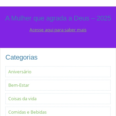
A Mulher que agrada a Deus – 2025
Acesse aqui para saber mais
Categorias
Aniversário
Bem-Estar
Coisas da vida
Comidas e Bebidas