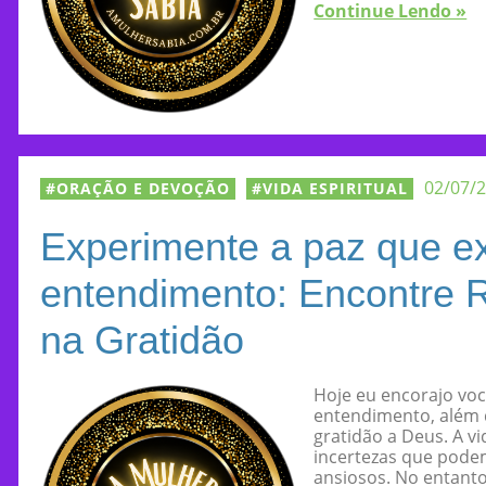
Continue Lendo »
02/07/
ORAÇÃO E DEVOÇÃO
VIDA ESPIRITUAL
Experimente a paz que e
entendimento: Encontre 
na Gratidão
Hoje eu encorajo vo
entendimento, além 
gratidão a Deus. A v
incertezas que podem
ansiosos. No entanto