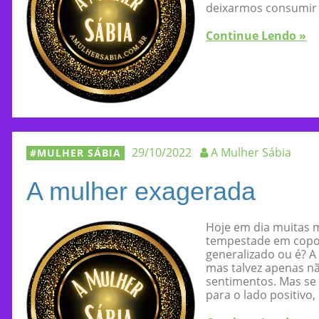
deixarmos consumir 
Continue Lendo »
29/10/2022
A Mulher Sábia
MULHER SÁBIA
A mulher exagerada
Hoje em dia muitas 
tempestade em copo d
generalizado ou é? 
mas talvez apenas n
sentimentos. Mas se
para o lado positivo