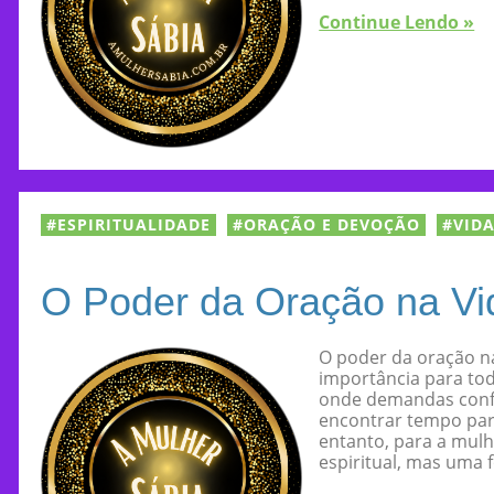
Continue Lendo »
ESPIRITUALIDADE
ORAÇÃO E DEVOÇÃO
VIDA
O Poder da Oração na Vi
O poder da oração n
importância para tod
onde demandas confl
encontrar tempo par
entanto, para a mulh
espiritual, mas uma f