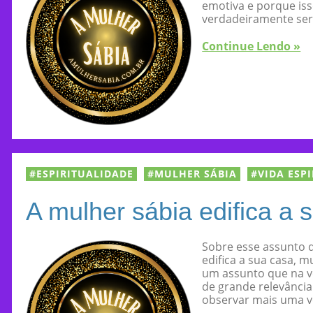
emotiva e porque iss
verdadeiramente ser 
Continue Lendo »
ESPIRITUALIDADE
MULHER SÁBIA
VIDA ESP
A mulher sábia edifica a 
Sobre esse assunto q
edifica a sua casa, mu
um assunto que na ve
de grande relevância
observar mais uma v