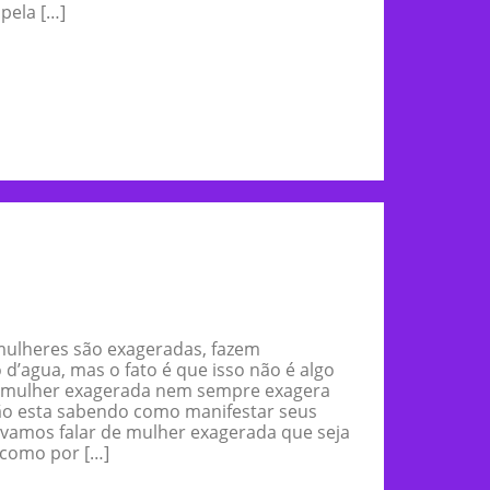
pela […]
mulheres são exageradas, fazem
’agua, mas o fato é que isso não é algo
A mulher exagerada nem sempre exagera
ão esta sabendo como manifestar seus
 vamos falar de mulher exagerada que seja
, como por […]