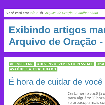
Você está em:
Início
Arquivo de Oração - A Mulher Sábia
Exibindo artigos m
Arquivo de Oração -
BEM-ESTAR
DESENVOLVIMENTO PESSOAL
SA
SAÚDE E AUTOCUIDADO
É hora de cuidar de você
Certamente você já o
para alguém: “É hora
se preocupa mais com 