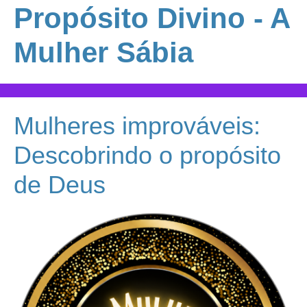
Propósito Divino - A
Mulher Sábia
Mulheres improváveis:
Descobrindo o propósito
de Deus