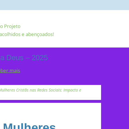
o Projeto
acolhidos e abençoados!
 a Deus – 2025
aber mais
ulheres Cristãs nas Redes Sociais: Impacto e
 Mulheres