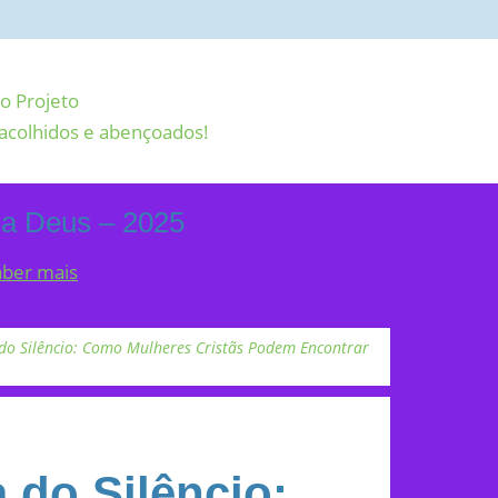
o Projeto
acolhidos e abençoados!
 a Deus – 2025
aber mais
do Silêncio: Como Mulheres Cristãs Podem Encontrar
 do Silêncio: