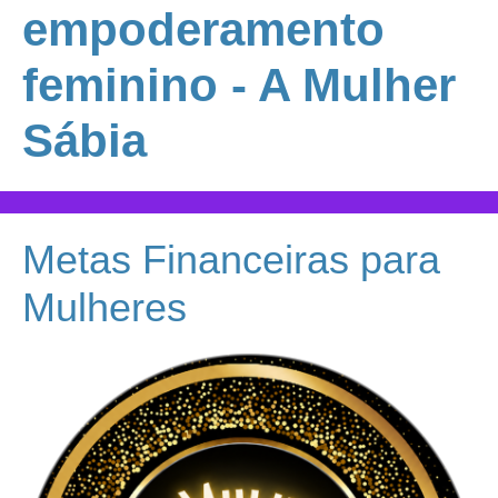
empoderamento
feminino - A Mulher
Sábia
Metas Financeiras para
Mulheres