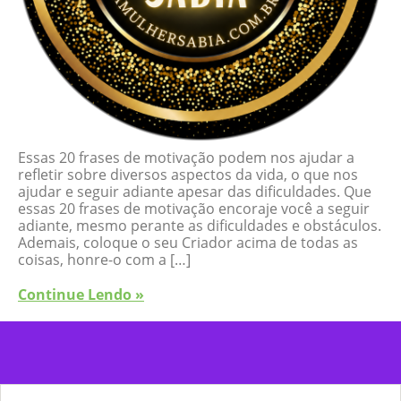
Essas 20 frases de motivação podem nos ajudar a
refletir sobre diversos aspectos da vida, o que nos
ajudar e seguir adiante apesar das dificuldades. Que
essas 20 frases de motivação encoraje você a seguir
adiante, mesmo perante as dificuldades e obstáculos.
Ademais, coloque o seu Criador acima de todas as
coisas, honre-o com a […]
Continue Lendo »