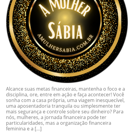
Alcance suas metas financeiras, mantenha o foco e a
disciplina, ore, entre em ação e faça acontecer! Você
sonha com a casa própria, uma viagem inesquecível,
uma aposentadoria tranquila ou simplesmente ter
mais segurança e controle sobre seu dinheiro? Para
nós, mulheres, a jornada financeira pode ter
particularidades, mas a organização financeira
feminina e a […]