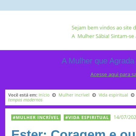
Sejam bem vindos ao site d
A Mulher Sábia! Sintam-se 
A Mulher que Agrada
Acesse aqui para s
Você está em:
Início
Mulher incrível
Vida espiritual
tempos modernos
14/07/20
MULHER INCRÍVEL
VIDA ESPIRITUAL
Ester: Coragem e ou