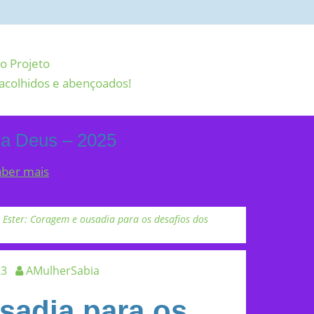
o Projeto
acolhidos e abençoados!
 a Deus – 2025
aber mais
Ester: Coragem e ousadia para os desafios dos
23
AMulherSabia
sadia para os