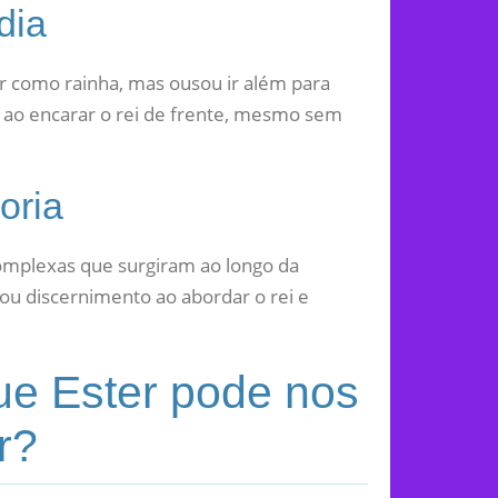
dia
r como rainha, mas ousou ir além para
a ao encarar o rei de frente, mesmo sem
oria
complexas que surgiram ao longo da
rou discernimento ao abordar o rei e
ue Ester pode nos
r?